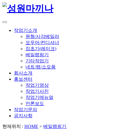
작업기소개
원형/사각베일러
모우어/컨디셔너
집초기(레이크)
베일랩핑기
기타작업기
네트/랩/소모품
회사소개
홍보센터
작업기영상
작업기사진
작업기메뉴얼
언론보도
작업기문의
공지사항
현재위치 :
HOME
>
베일랩핑기