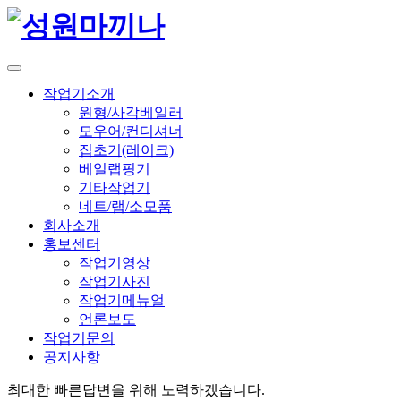
작업기소개
원형/사각베일러
모우어/컨디셔너
집초기(레이크)
베일랩핑기
기타작업기
네트/랩/소모품
회사소개
홍보센터
작업기영상
작업기사진
작업기메뉴얼
언론보도
작업기문의
공지사항
최대한 빠른답변을 위해 노력하겠습니다.