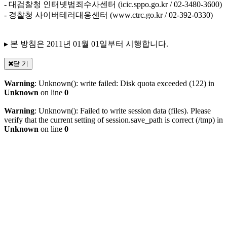
- 대검찰청 인터넷범죄수사센터 (icic.sppo.go.kr / 02-3480-3600)
- 경찰청 사이버테러대응센터 (www.ctrc.go.kr / 02-392-0330)
▸ 본 방침은 2011년 01월 01일부터 시행합니다.
닫 기
Warning
: Unknown(): write failed: Disk quota exceeded (122) in
Unknown
on line
0
Warning
: Unknown(): Failed to write session data (files). Please
verify that the current setting of session.save_path is correct (/tmp) in
Unknown
on line
0