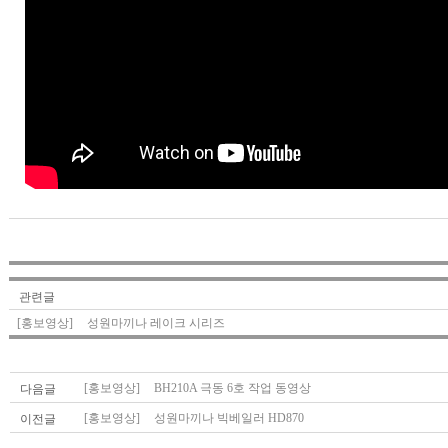
관련글
[홍보영상]
성원마끼나 레이크 시리즈
[홍보영상]
BH210A 극동 6호 작업 동영상
다음글
[홍보영상]
성원마끼나 빅베일러 HD870
이전글