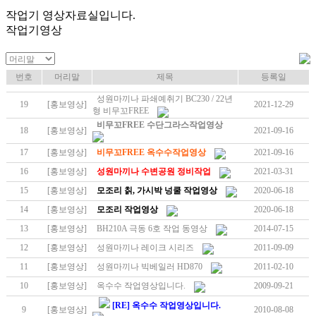
작업기 영상자료실입니다.
작업기영상
번호
머리말
제목
등록일
성원마끼나 파쇄예취기 BC230 / 22년
19
[홍보영상]
2021-12-29
형 비무꼬FREE
비무꼬FREE 수단그라스작업영상
18
[홍보영상]
2021-09-16
17
[홍보영상]
비무꼬FREE 옥수수작업영상
2021-09-16
16
[홍보영상]
성원마끼나 수변공원 정비작업
2021-03-31
15
[홍보영상]
모조리 칡, 가시박 넝쿨 작업영상
2020-06-18
14
[홍보영상]
모조리 작업영상
2020-06-18
13
[홍보영상]
BH210A 극동 6호 작업 동영상
2014-07-15
12
[홍보영상]
성원마끼나 레이크 시리즈
2011-09-09
11
[홍보영상]
성원마끼나 빅베일러 HD870
2011-02-10
10
[홍보영상]
옥수수 작업영상입니다.
2009-09-21
[RE] 옥수수 작업영상입니다.
9
[홍보영상]
2010-08-08