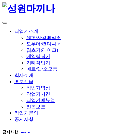
작업기소개
원형/사각베일러
모우어/컨디셔너
집초기(레이크)
베일랩핑기
기타작업기
네트/랩/소모품
회사소개
홍보센터
작업기영상
작업기사진
작업기메뉴얼
언론보도
작업기문의
공지사항
공지사항
+more