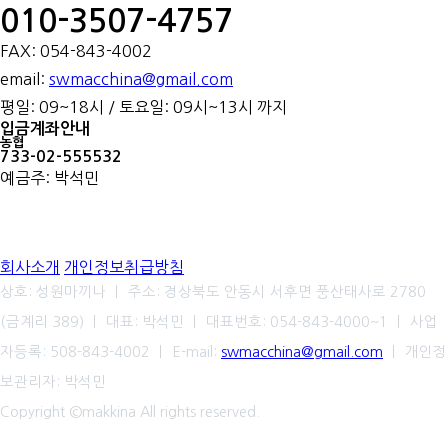
010-3507-4757
FAX: 054-843-4002
email:
swmacchina@gmail.com
평일: 09~18시 / 토요일: 09시~13시 까지
입금계좌안내
농협
733-02-555532
예금주: 박석민
회사소개
개인정보취급방침
상호: 성원마끼나 ㅣ 주소: 경상북도 안동시 서후면 풍산태사로 2780
(금계리 389) ㅣ 대표: 박석민 ㅣ 대표번호: 054-843-4000~1 ㅣ 사업
자등록: 508-843-4002 ㅣ E-mail:
swmacchina@gmail.com
ㅣ 개인정
보관리자: 박석민
Copyright ©makkina All rights reserved.