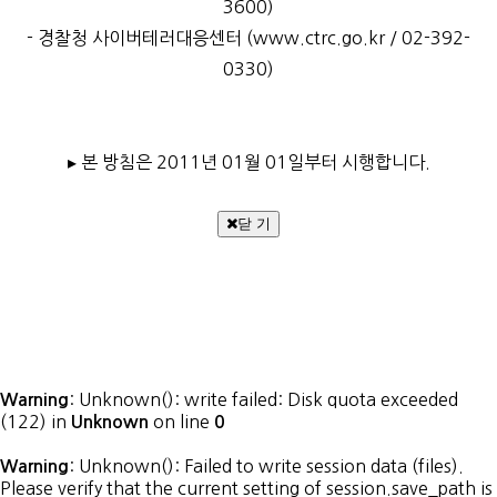
3600)
- 경찰청 사이버테러대응센터 (www.ctrc.go.kr / 02-392-
0330)
▸ 본 방침은 2011년 01월 01일부터 시행합니다.
닫 기
: Unknown(): write failed: Disk quota exceeded
Warning
(122) in
on line
Unknown
0
: Unknown(): Failed to write session data (files).
Warning
Please verify that the current setting of session.save_path is