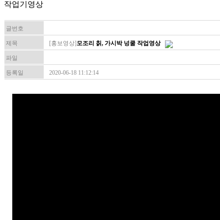
작업기영상
글번호
제목
[홍보영상]
모조리 칡, 가시박 넝쿨 작업영상
파일
등록일
2020-06-18 11:12:14