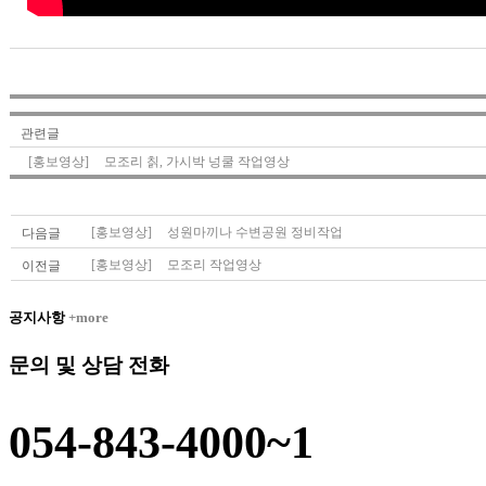
관련글
[홍보영상]
모조리 칡, 가시박 넝쿨 작업영상
[홍보영상]
성원마끼나 수변공원 정비작업
다음글
[홍보영상]
모조리 작업영상
이전글
공지사항
+more
문의 및 상담 전화
054-843-4000~1