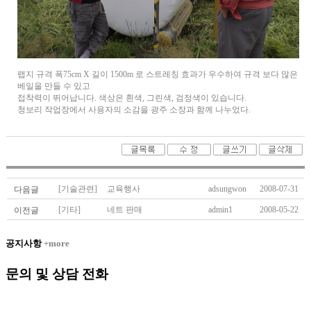
랩지 규격 폭75cm X 길이 1500m 로 스트레칭 효과가 우수하여 규격 보다 많은
베일을 만들 수 있고
접착력이 뛰어납니다. 색상은 흰색, 그린색, 검정색이 있습니다.
청보리 작업장에서 사용자의 소감을 광주 소장과 함께 나누었다.
[기술관련]
교육행사
adsungwon
2008-07-31
다음글
[기타]
네트 판매
admin1
2008-05-22
이전글
공지사항
+more
문의 및 상담 전화