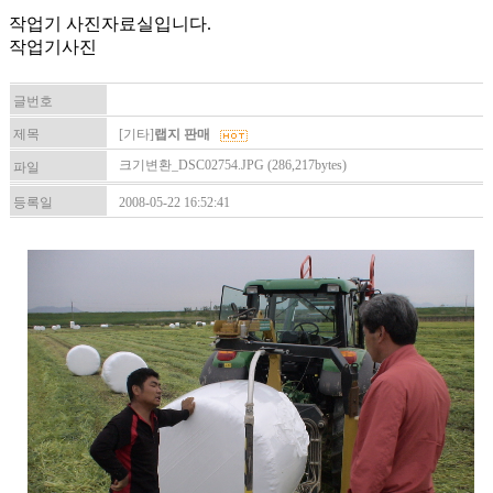
작업기 사진자료실입니다.
작업기사진
글번호
제목
[기타]
랩지 판매
크기변환_DSC02754.JPG (286,217bytes)
파일
등록일
2008-05-22 16:52:41