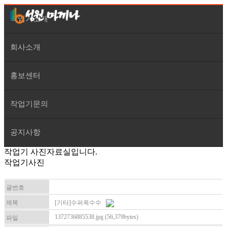
작업기소개
회사소개
홍보센터
작업기문의
공지사항
작업기 사진자료실입니다.
작업기사진
글번호
제목
[기타]수퍼옥수수
1372736885538.jpg (56,379bytes)
파일