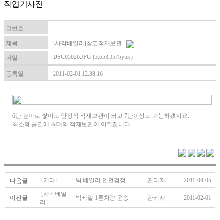
작업기사진
글번호
제목
[사각베일러]창고적재보관
DSC05026.JPG (3,653,057bytes)
파일
등록일
2011-02-01 12:38:16
6단 높이로 쌓아도 안정적 적재보관이 되고 7단이상도 가능하겠지요.
최소의 공간에 최대의 적재보관이 이뤄집니다.
[기타]
빅 베일러 안전검정
관리자
2011-04-05
다음글
[사각베일
이전글
빅베일 1톤차량 운송
관리자
2011-02-01
러]