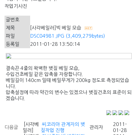
작업기사진
글번호
제목
[사각베일러]빅 베일 모습
파일
DSC04981.JPG (3,409,279bytes)
등록일
2011-01-28 13:50:14
결속끈 4줄의 왁벽한 볏짚 베일 모습,
수입건초베일 같은 압축을 자랑합니다.
베일길이 140cm 일때 베일무게가 200kg 정도로 측정되었습
니다.
압축설정에 따라 약간의 변수는 있겠으나 볏짚건초의 표준이 되
겠습니다.
[사각베
씨코리아 관계자의 볏
2011-
다음글
관리자
일러]
짚작업 진행
01-28