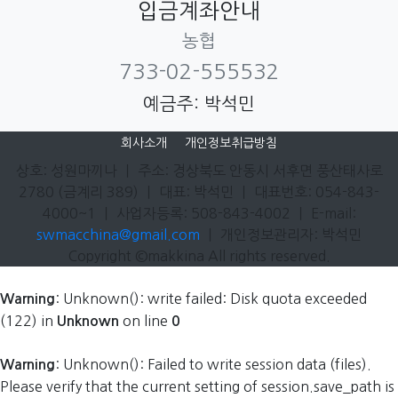
입금계좌안내
농협
733-02-555532
예금주: 박석민
회사소개
개인정보취급방침
상호: 성원마끼나 ㅣ 주소: 경상북도 안동시 서후면 풍산태사로
2780 (금계리 389) ㅣ 대표: 박석민 ㅣ 대표번호: 054-843-
4000~1 ㅣ 사업자등록: 508-843-4002 ㅣ E-mail:
swmacchina@gmail.com
ㅣ 개인정보관리자: 박석민
Copyright ©makkina All rights reserved.
: Unknown(): write failed: Disk quota exceeded
Warning
(122) in
on line
Unknown
0
: Unknown(): Failed to write session data (files).
Warning
Please verify that the current setting of session.save_path is