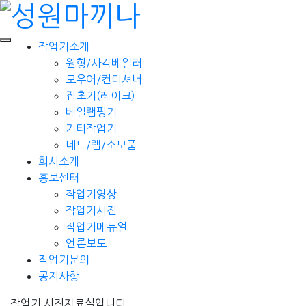
작업기소개
원형/사각베일러
모우어/컨디셔너
집초기(레이크)
베일랩핑기
기타작업기
네트/랩/소모품
회사소개
홍보센터
작업기영상
작업기사진
작업기메뉴얼
언론보도
작업기문의
공지사항
작업기 사진자료실입니다.