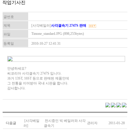
작업기사진
글번호
제목
[사각베일러]
사각결속기 2747S 판매
Timone_standard.JPG (898,255bytes)
파일
등록일
2010-10-27 12:41:31
안녕하세요?
씨코리아 사각결속기 2747S 입니다.
과거 13ST, 16ST 등으로 판매된 제품인데
그 전통을 이어받아 국내 시판을 합니다.
감사합니다.
[사각베일
전시중인 빅 베일러와 사각
다음글
관리자
2011-01-28
러]
결속기