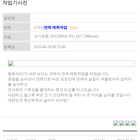
작업기사진
글번호
제목
[기타]
연맥 예취작업
크기변환_DSC04024.JPG (427,598bytes)
파일
등록일
2010-06-24 09:55:48
동해 바다가 내려 보이는 곳에서 연맥 예취작업을 하였습니다.
호밀을 심어오다 연맥으로 바꾼 포장인데 연맥의 낱알이 곡물로서의 값어치
를 높여주고
조사료의 기호성을 좋게하는 효과 비교를 하고있습니다.
다양하고 골고루 먹은 소가 건강하게 잘 자라 더 큰 이익을 남겨줄 것입니다.
대한민국 축산부국의 날까지 파이팅!!