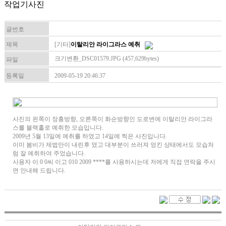
작업기사진
글번호
제목
[기타]
이탈리안 라이그라스 예취
크기변환_DSC01579.JPG (457,629bytes)
파일
등록일
2009-05-19 20:46:37
사진의 왼쪽이 장흥방향, 오른쪽이 화순방향인 도로변에 이탈리안 라이그라
스를 블랙홀로 예취한 모습입니다.
2009년 5월 13일에 예취를 하였고 14일에 찍은 사진입니다.
이미 봄비가 제법만이 내린후 였고 대부분이 쓰러져 엉킨 상태에서도 모습처
럼 잘 예취하여 주었습니다.
사용자 이 0 0씨 이고 010 2009 ****를 사용하시는데 저에게 직접 연락을 주시
면 안내해 드립니다.