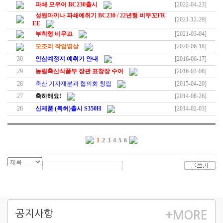
파쇄 모우어 BC230출시
[2022-04-23]
성원마끼나 파쇄예취기 BC230 / 22년형 비무꼬FR
[2021-12-29]
EE
부착형 비무꼬
[2021-03-04]
모조리 작업영상
[2020-06-18]
30
인삼예정지 예취기 안내
[2016-06-17]
29
농림축산식품부 장관 표창장 수여
[2016-03-08]
28
축산 기자재분과 협의회 창립
[2015-04-20]
27
축하해요!
[2014-08-26]
26
신제품 (특허)출시 S350H
[2014-02-03]
1
2
3
4
5
6
공지사항
+MORE