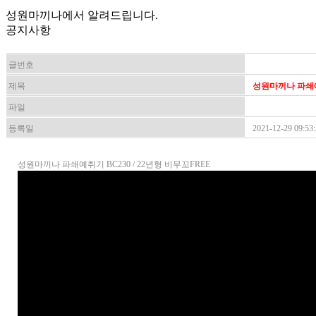
성원마끼나에서 알려드립니다.
공지사항
글번호
제목
성원마끼나 파쇄예취
파일
등록일
2021-12-29 09:53
성원마끼나 파쇄예취기 BC230 / 22년형 비무꼬FREE