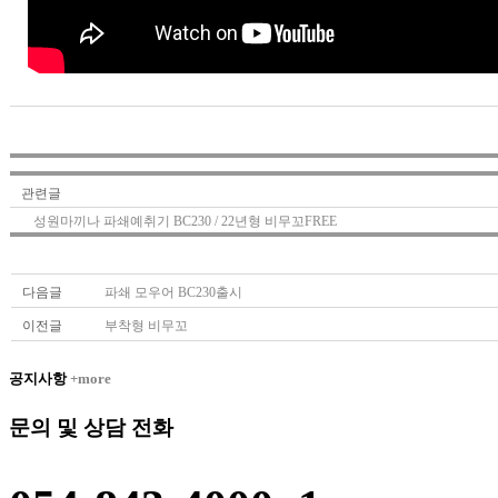
관련글
성원마끼나 파쇄예취기 BC230 / 22년형 비무꼬FREE
다음글
파쇄 모우어 BC230출시
이전글
부착형 비무꼬
공지사항
+more
문의 및 상담 전화